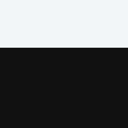
Shans
Bet