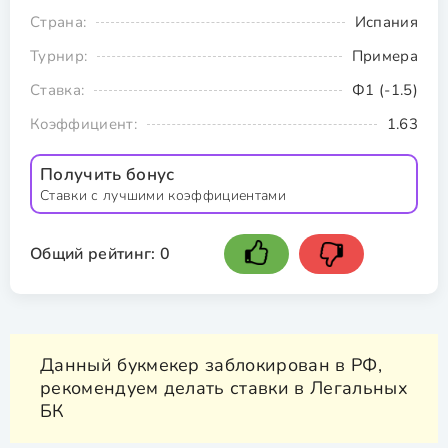
Страна:
Испания
Турнир:
Примера
Ставка:
Ф1 (-1.5)
Коэффициент:
1.63
Получить бонус
Ставки с лучшими коэффициентами
Общий рейтинг:
0
Данный букмекер заблокирован в РФ,
рекомендуем делать ставки в Легальных
БК