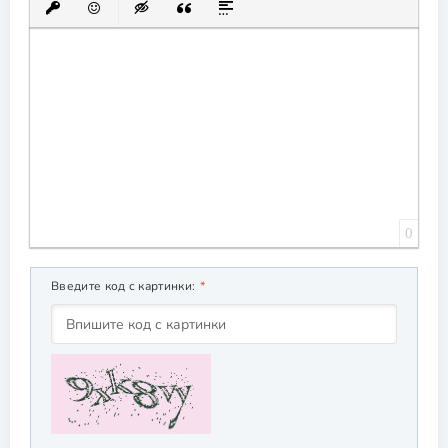
Вставить защищенную ссылку
Вставить смайлик
Вставка скрытого текста
Вставка цитаты
Вставка спойлера
0
Введите код с картинки: