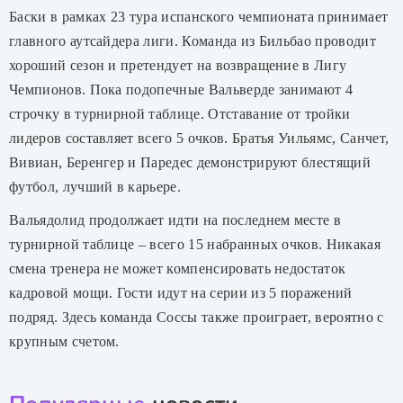
Баски в рамках 23 тура испанского чемпионата принимает
главного аутсайдера лиги. Команда из Бильбао проводит
хороший сезон и претендует на возвращение в Лигу
Чемпионов. Пока подопечные Вальверде занимают 4
строчку в турнирной таблице. Отставание от тройки
лидеров составляет всего 5 очков. Братья Уильямс, Санчет,
Вивиан, Беренгер и Паредес демонстрируют блестящий
футбол, лучший в карьере.
Вальядолид продолжает идти на последнем месте в
турнирной таблице – всего 15 набранных очков. Никакая
смена тренера не может компенсировать недостаток
кадровой мощи. Гости идут на серии из 5 поражений
подряд. Здесь команда Соссы также проиграет, вероятно с
крупным счетом.