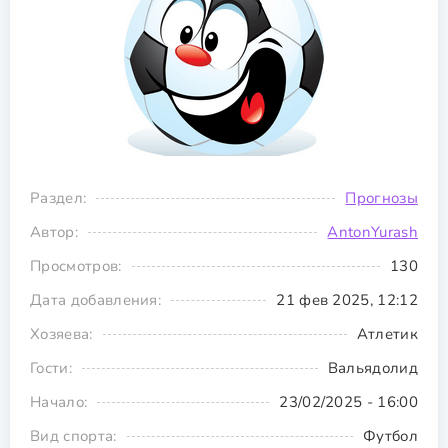
Раздел:
Прогнозы
Автор:
AntonYurash
Просмотров:
130
Дата добавления:
21 фев 2025, 12:12
Хозяева:
Атлетик
Гости:
Вальядолид
Начало:
23/02/2025 - 16:00
Вид спорта:
Футбол