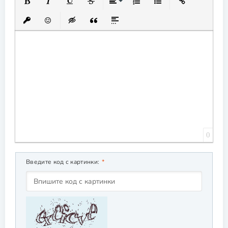
Полужирный
Курсив
Подчеркнутый
Зачеркнутый
Выравнивание
Нумерованный список
Маркированный спис
Вставить ссылк
Вставить защищенную ссылку
Вставить смайлик
Вставка скрытого текста
Вставка цитаты
Вставка спойлера
0
Введите код с картинки: