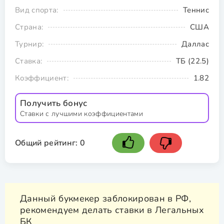
Вид спорта:
Теннис
Страна:
США
Турнир:
Даллас
Ставка:
ТБ (22.5)
Коэффициент:
1.82
Получить бонус
Ставки с лучшими коэффициентами
Общий рейтинг:
0
Данный букмекер заблокирован в РФ,
рекомендуем делать ставки в Легальных
БК