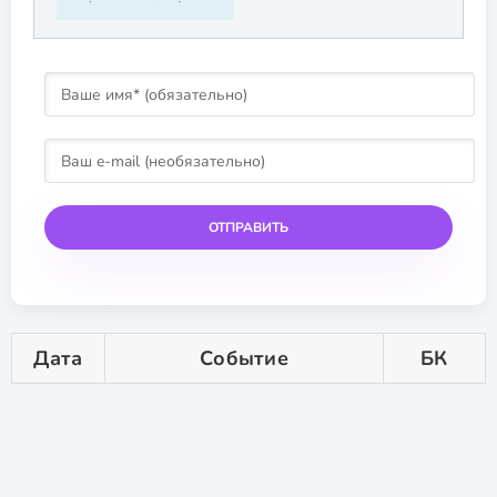
ОТПРАВИТЬ
Дата
Событие
БК