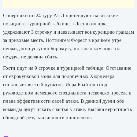
Соперники по 24 туру АПЛ претендуют на высокие
позиции в турнирной таблице. «Лесники» пока
удерживают 3 строчку и навязывают конкуренцию грандам
за призовые места. Ноттингем Форест в крайнем утре
неожиданно уступил Борнмуту, но запал команды эта
неудача не должна сбить.
Гости идут на 9 строчке в турнирной таблице. Отставание
от еврокубковой зоны для подопечных Хюрцелера
составляет всего 6 пунктов. Игра Брайтона под
руководством немецкого специалиста несколько просела в
плане эффективности своей атаки. В данной дуэли обе
команды будут искать счастья в атаке. Высока вероятность
обоюдной результативности оппонентов.