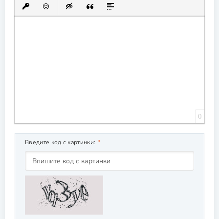
Полужирный
Курсив
Подчеркнутый
Зачеркнутый
Выравнивание
Нумерованный список
Маркированный спис
Вставить ссылк
Вставить защищенную ссылку
Вставить смайлик
Вставка скрытого текста
Вставка цитаты
Вставка спойлера
0
Введите код с картинки: