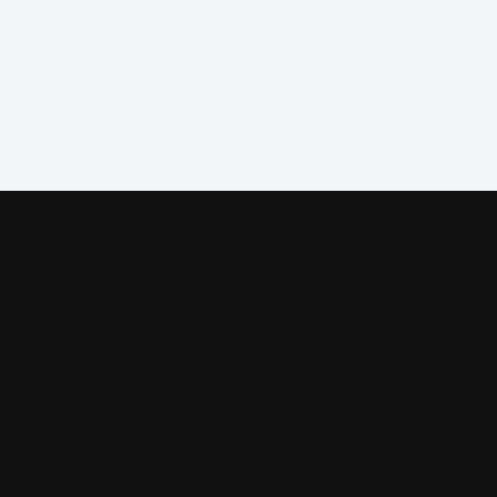
Shans
Bet