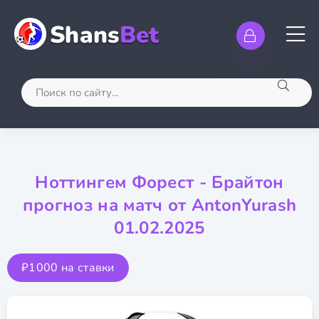
Shans
Bet
Ноттингем Форест - Брайтон
прогноз на матч от AntonYurash
01.02.2025
₽1000 на ставки