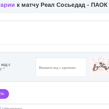
тарии
к матчу Реал Сосьедад - ПАОК
 код с
:
ИТЬ