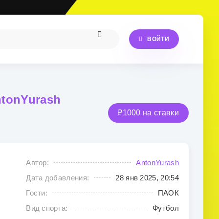
ВОЙТИ
ntonYurash
₽1000 на ставки
Автор:
AntonYurash
Дата добавления:
28 янв 2025, 20:54
Гости:
ПАОК
Вид спорта:
Футбол