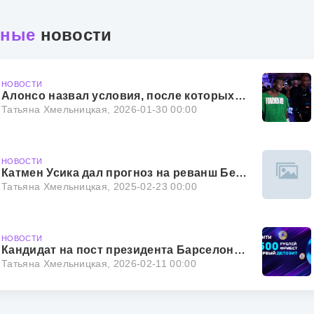
рные
новости
НОВОСТИ
Алонсо назвал условия, после которых он согласен возглавить Ливерпуль
Татьяна Хмельницкая, 2026-01-30 00:00
НОВОСТИ
Катмен Усика дал прогноз на реванш Бетербиева с Биволом
Татьяна Хмельницкая, 2025-02-23 00:00
НОВОСТИ
Кандидат на пост президента Барселоны: Флику понравится наш проект
Татьяна Хмельницкая, 2026-02-11 00:00