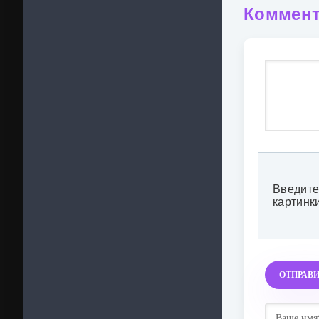
Коммен
Введите
картинки
ОТПРАВ