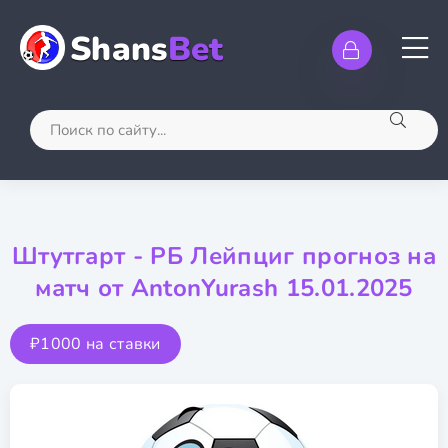
Shans
Bet
Штутгарт - РБ Лейпциг прогноз на
матч от AntonYurash 15.01.2025
₽1000 на ставки