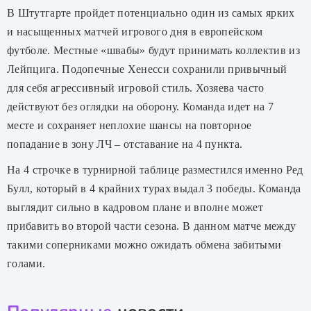
В Штутгарте пройдет потенциально один из самых ярких
и насыщенных матчей игрового дня в европейском
футболе. Местные «швабы» будут принимать коллектив из
Лейпцига. Подопечные Хенесси сохранили привычный
для себя агрессивный игровой стиль. Хозяева часто
действуют без оглядки на оборону. Команда идет на 7
месте и сохраняет неплохие шансы на повторное
попадание в зону ЛЧ – отставание на 4 пункта.
На 4 строчке в турнирной таблице разместился именно Ред
Булл, который в 4 крайних турах выдал 3 победы. Команда
выглядит сильно в кадровом плане и вполне может
прибавить во второй части сезона. В данном матче между
такими соперниками можно ожидать обмена забитыми
голами.