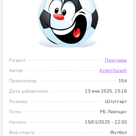
Раздел:
Прогнозы
Автор:
AntonYurash
Просмотров:
154
Дата добавления:
13 янв 2025, 15:16
Хозяева:
Штутгарт
Гости:
РБ Лейпциг
Начало:
15/01/2025 - 22:30
Вид спорта:
Футбол