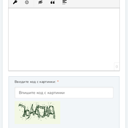
Вставить защищенную ссылку
Вставить смайлик
Вставка скрытого текста
Вставка цитаты
Вставка спойлера
0
Введите код с картинки: