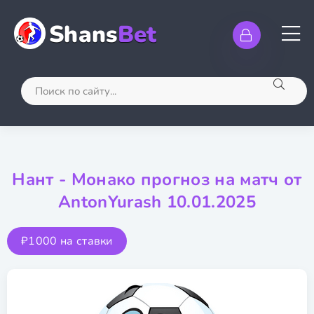
Shans
Bet
Нант - Монако прогноз на матч от
AntonYurash 10.01.2025
₽1000 на ставки