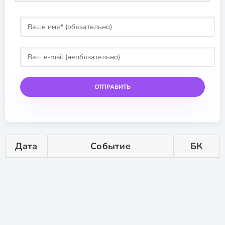
ОТПРАВИТЬ
Дата
Событие
БК