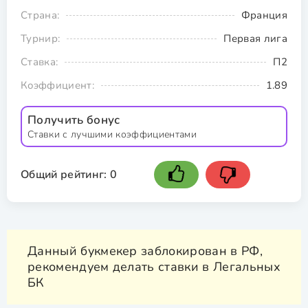
Страна:
Франция
Турнир:
Первая лига
Ставка:
П2
Коэффициент:
1.89
Получить бонус
Ставки с лучшими коэффициентами
Общий рейтинг:
0
Данный букмекер заблокирован в РФ,
рекомендуем делать ставки в Легальных
БК