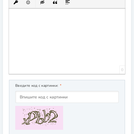
Вставить защищенную ссылку
Вставить смайлик
Вставка скрытого текста
Вставка цитаты
Вставка спойлера
0
Введите код с картинки: