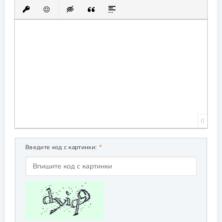
Полужирный
Курсив
Подчеркнутый
Зачеркнутый
Выравнивание
Нумерованный список
Маркированный спис
Вставить ссылк
Вставить защищенную ссылку
Вставить смайлик
Вставка скрытого текста
Вставка цитаты
Вставка спойлера
0
Введите код с картинки: