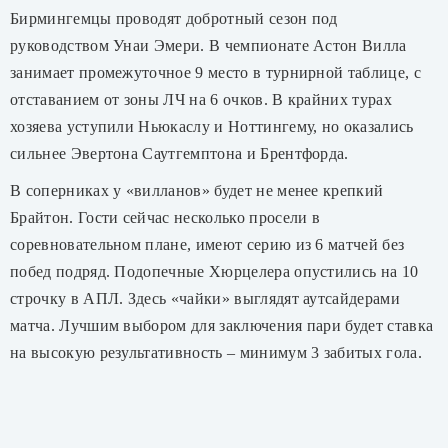
Бирмингемцы проводят добротный сезон под
руководством Унаи Эмери. В чемпионате Астон Вилла
занимает промежуточное 9 место в турнирной таблице, с
отставанием от зоны ЛЧ на 6 очков. В крайних турах
хозяева уступили Ньюкаслу и Ноттингему, но оказались
сильнее Эвертона Саутгемптона и Брентфорда.
В соперниках у «вилланов» будет не менее крепкий
Брайтон. Гости сейчас несколько просели в
соревновательном плане, имеют серию из 6 матчей без
побед подряд. Подопечные Хюрцелера опустились на 10
строчку в АПЛ. Здесь «чайки» выглядят аутсайдерами
матча. Лучшим выбором для заключения пари будет ставка
на высокую результативность – минимум 3 забитых гола.