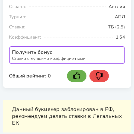
Страна:
Англия
Турнир:
АПЛ
Ставка:
ТБ (2.5)
Коэффициент:
1.64
Получить бонус
Ставки с лучшими коэффициентами
Общий рейтинг:
0
Данный букмекер заблокирован в РФ,
рекомендуем делать ставки в Легальных
БК