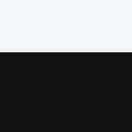
Shans
Bet