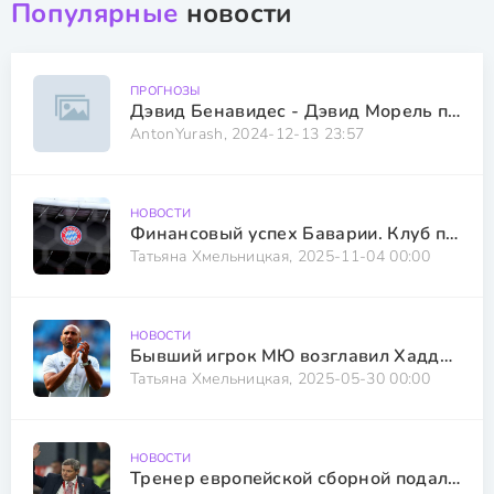
Популярные
новости
ПРОГНОЗЫ
Дэвид Бенавидес - Дэвид Морель прогноз на бой от AntonYurash 02.02.2025
AntonYurash, 2024-12-13 23:57
НОВОСТИ
Финансовый успех Баварии. Клуб побил собственный рекорд по доходам
Татьяна Хмельницкая, 2025-11-04 00:00
НОВОСТИ
Бывший игрок МЮ возглавил Хаддерсфилд - это его первая тренерская работа
Татьяна Хмельницкая, 2025-05-30 00:00
НОВОСТИ
Тренер европейской сборной подал в отставку после поражения в принципиальном матче отбора ЧМ-2026