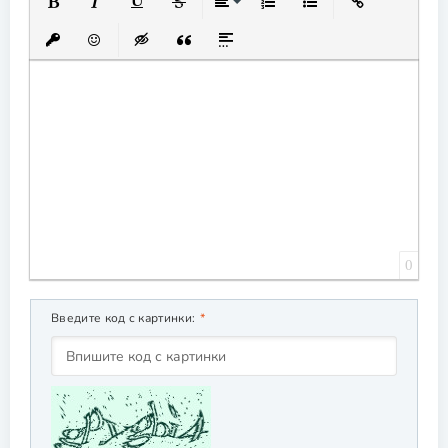
Полужирный
Курсив
Подчеркнутый
Зачеркнутый
Выравнивание
Нумерованный список
Маркированный спис
Вставить ссылк
Вставить защищенную ссылку
Вставить смайлик
Вставка скрытого текста
Вставка цитаты
Вставка спойлера
0
Введите код с картинки: