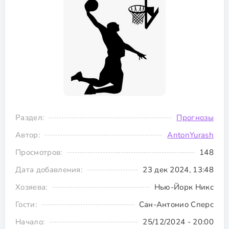
Раздел:
Прогнозы
Автор:
AntonYurash
Просмотров:
148
Дата добавления:
23 дек 2024, 13:48
Хозяева:
Нью-Йорк Никс
Гости:
Сан-Антонио Сперс
Начало:
25/12/2024 - 20:00