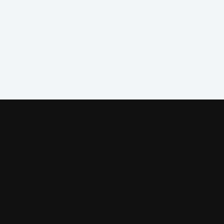
Shans
Bet