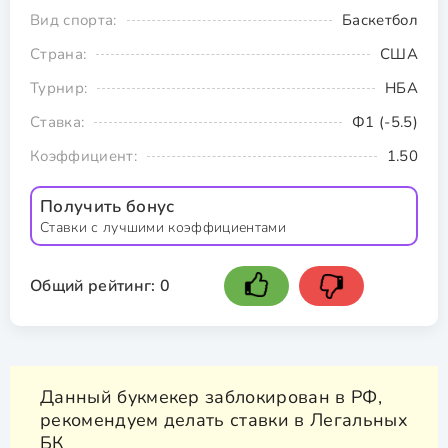
Вид спорта:
Баскетбол
Страна:
США
Турнир:
НБА
Ставка:
Ф1 (-5.5)
Коэффициент:
1.50
Получить бонус
Ставки с лучшими коэффициентами
Общий рейтинг:
0
Данный букмекер заблокирован в РФ,
рекомендуем делать ставки в Легальных
БК