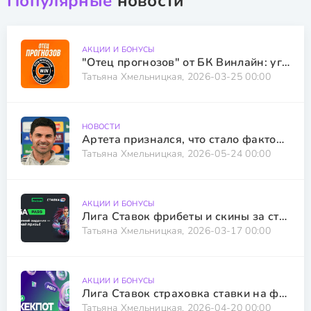
Популярные
новости
АКЦИИ И БОНУСЫ
"Отец прогнозов" от БК Винлайн: угадай результаты и выигрывай фрибеты и ценные призы
Татьяна Хмельницкая, 2026-03-25 00:00
НОВОСТИ
Артета признался, что стало фактором победы Арсенала в АПЛ
Татьяна Хмельницкая, 2026-05-24 00:00
АКЦИИ И БОНУСЫ
Лига Ставок фрибеты и скины за ставки и выполнение заданий в CS 2 и Dota 2
Татьяна Хмельницкая, 2026-03-17 00:00
АКЦИИ И БОНУСЫ
Лига Ставок страховка ставки на футбол при нулевой ничьей
Татьяна Хмельницкая, 2026-04-20 00:00