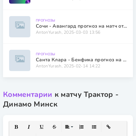
ПРОГНОЗЫ
Сочи - Авангард прогноз на матч от AntonYurash 04.03.2025
AntonYurash, 2025-03-03 13:56
ПРОГНОЗЫ
Санта Клара - Бенфика прогноз на матч от AntonYurash 15.02.2025
AntonYurash, 2025-02-14 14:22
Комментарии
к матчу Трактор -
Динамо Минск
Полужирный
Курсив
Подчеркнутый
Зачеркнутый
Выравнивание
Нумерованный список
Маркированный спис
Вставить ссылк