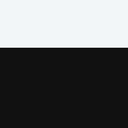
Shans
Bet