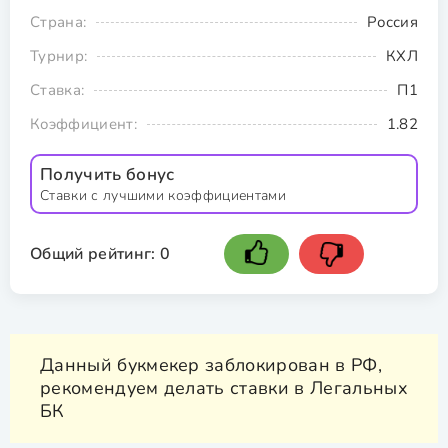
Страна:
Россия
Турнир:
КХЛ
Ставка:
П1
Коэффициент:
1.82
Получить бонус
Ставки с лучшими коэффициентами
Общий рейтинг:
0
Данный букмекер заблокирован в РФ,
рекомендуем делать ставки в Легальных
БК