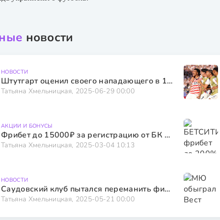
ные
новости
НОВОСТИ
Штутгарт оценил своего нападающего в 100 млн евро
Татьяна Хмельницкая, 2025-06-29 00:00
АКЦИИ И БОНУСЫ
Фрибет до 15000₽ за регистрацию от БК Fonbet
Татьяна Хмельницкая, 2025-03-04 10:13
НОВОСТИ
Саудовский клуб пытался переманить финалиста Лиги чемпионов
Татьяна Хмельницкая, 2025-05-21 00:00