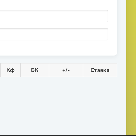
Кф
БК
+/-
Ставка