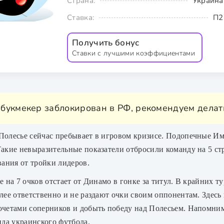
Страна:
Украина
Ставка:
П2
Получить бонус
Ставки с лучшими коэффициентами
букмекер заблокирован в РФ, рекомендуем делат
олесье сейчас пребывает в игровом кризисе. Подопечные Им
акие невыразительные показатели отбросили команду на 5 стр
вания от тройки лидеров.
 на 7 очков отстает от Динамо в гонке за титул. В крайних т
лее ответственно и не раздают очки своим оппонентам. Здес
четами соперников и добыть победу над Полесьем. Напомним
нда украинского футбола.