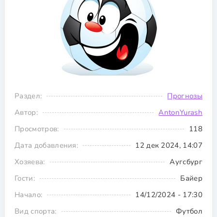
Раздел:
Прогнозы
Автор:
AntonYurash
Просмотров:
118
Дата добавления:
12 дек 2024, 14:07
Хозяева:
Аугсбург
Гости:
Байер
Начало:
14/12/2024 - 17:30
Вид спорта:
Футбол