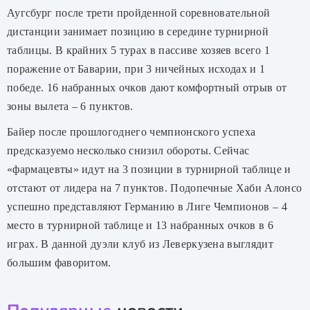
Аугсбург после трети пройденной соревновательной
дистанции занимает позицию в середине турнирной
таблицы. В крайних 5 турах в пассиве хозяев всего 1
поражение от Баварии, при 3 ничейных исходах и 1
победе. 16 набранных очков дают комфортный отрыв от
зоны вылета – 6 пунктов.
Байер после прошлогоднего чемпионского успеха
предсказуемо несколько снизил обороты. Сейчас
«фармацевты» идут на 3 позиции в турнирной таблице и
отстают от лидера на 7 пунктов. Подопечные Хаби Алонсо
успешно представляют Германию в Лиге Чемпионов – 4
место в турнирной таблице и 13 набранных очков в 6
играх. В данной дуэли клуб из Леверкузена выглядит
большим фаворитом.