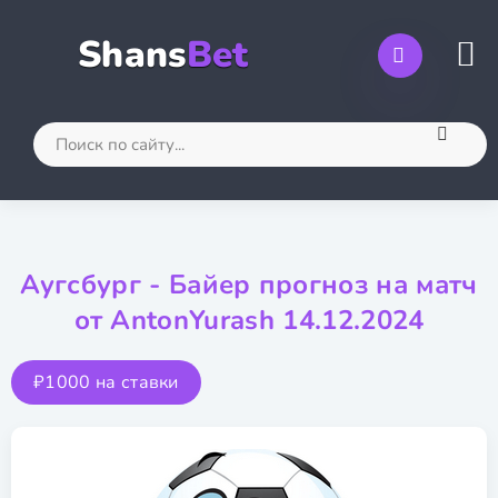
Shans
Bet
Аугсбург - Байер прогноз на матч
от AntonYurash 14.12.2024
₽1000 на ставки