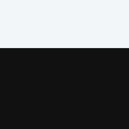
Shans
Bet