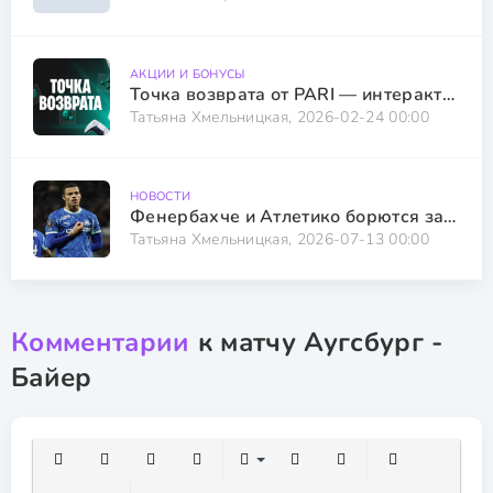
АКЦИИ И БОНУСЫ
Точка возврата от PARI — интерактивная игра с фрибетами до 15 000 рублей
Татьяна Хмельницкая, 2026-02-24 00:00
НОВОСТИ
Фенербахче и Атлетико борются за нападающего Марселя
Татьяна Хмельницкая, 2026-07-13 00:00
Комментарии
к матчу Аугсбург -
Байер
Полужирный
Курсив
Подчеркнутый
Зачеркнутый
Выравнивание
Нумерованный список
Маркированный спис
Вставить ссылк