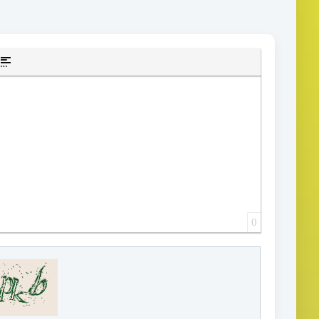
ылку
того текста
а цитаты
ставка спойлера
0