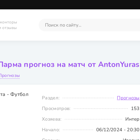
 конторы
и отзывы
Парма прогноз на матч от AntonYuras
Прогнозы
Раздел:
Прогнозы
Просмотров:
153
Хозяева:
Интер
Начало:
06/12/2024 - 20:30