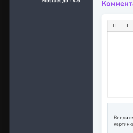
Mostbet до - 4.6
Коммент
Полужирн
Курс
Введите
картинк