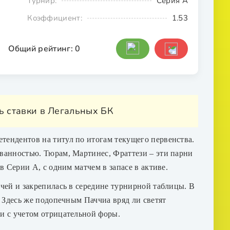
Турнир:
Серия А
Коэффициент:
1.53
Общий рейтинг:
0
ь ставки в Легальных БК
ендентов на титул по итогам текущего первенства.
ванностью. Тюрам, Мартинес, Фраттези – эти парни
в Серии А, с одним матчем в запасе в активе.
чей и закрепилась в середине турнирной таблицы. В
. Здесь же подопечным Паччиа вряд ли светят
и с учетом отрицательной форы.