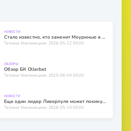
НОВОСТИ
Стало известно, кто заменит Моуринью в Бенфике
Татьяна Хмельницкая, 2026-05-22 00:00
ОБЗОРЫ
Обзор БК Ollerbet
Татьяна Хмельницкая, 2025-06-04 00:00
НОВОСТИ
Еще один лидер Ливерпуля может покинуть команда
Татьяна Хмельницкая, 2026-05-15 00:00