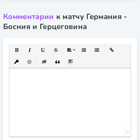
Комментарии
к матчу Германия -
Босния и Герцеговина
Полужирный
Курсив
Подчеркнутый
Зачеркнутый
Выравнивание
Нумерованный список
Маркированный спис
Вставить ссылк
Вставить защищенную ссылку
Вставить смайлик
Вставка скрытого текста
Вставка цитаты
Вставка спойлера
0