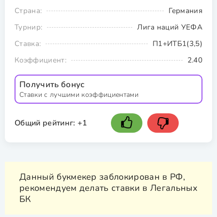
Страна:
Германия
Турнир:
Лига наций УЕФА
Ставка:
П1+ИТБ1(3,5)
Коэффициент:
2.40
Получить бонус
Ставки с лучшими коэффициентами
Общий рейтинг:
+1
Данный букмекер заблокирован в РФ,
рекомендуем делать ставки в Легальных
БК