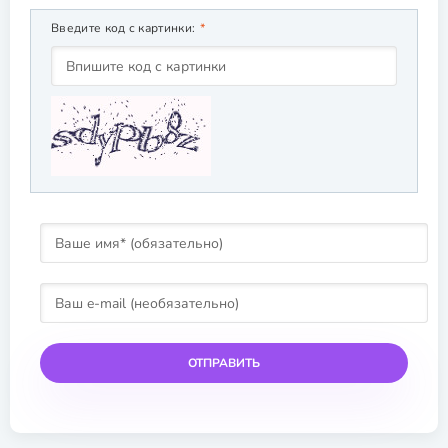
Введите код с картинки:
ОТПРАВИТЬ