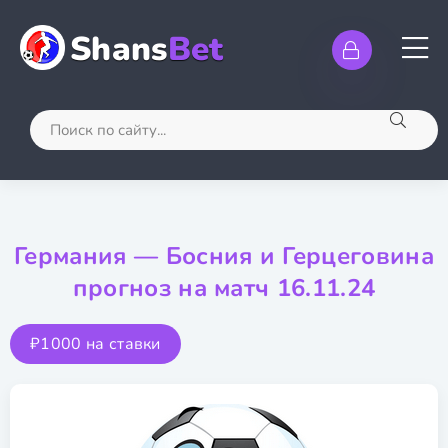
Shans
Bet
Германия — Босния и Герцеговина
прогноз на матч 16.11.24
₽1000 на ставки