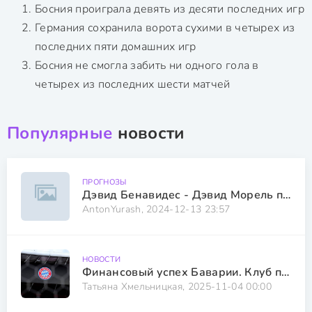
Босния проиграла девять из десяти последних игр
Германия сохранила ворота сухими в четырех из
последних пяти домашних игр
Босния не смогла забить ни одного гола в
четырех из последних шести матчей
Популярные
новости
ПРОГНОЗЫ
Дэвид Бенавидес - Дэвид Морель прогноз на бой от AntonYurash 02.02.2025
AntonYurash, 2024-12-13 23:57
НОВОСТИ
Финансовый успех Баварии. Клуб побил собственный рекорд по доходам
Татьяна Хмельницкая, 2025-11-04 00:00