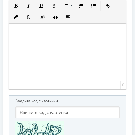
Полужирный
Курсив
Подчеркнутый
Зачеркнутый
Выравнивание
Нумерованный список
Маркированный спис
Вставить ссылк
Вставить защищенную ссылку
Вставить смайлик
Вставка скрытого текста
Вставка цитаты
Вставка спойлера
0
Введите код с картинки: