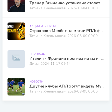
Тренер Зинченко установил столетнее антидостижение
Татьяна Хмельницкая, 2025-10-04 00:00
АКЦИИ И БОНУСЫ
Страховка Мелбет на матчи РПЛ: фрибет до 10 000 рублей за нулевую ничью
Татьяна Хмельницкая, 2026-05-09 00:00
ПРОГНОЗЫ
Италия - Франция прогноз на матч Лиги наций от Димы 17.11.24
Дима, 2024-11-17 09:44
НОВОСТИ
Другие клубы АПЛ хотят видеть Мудрика в своих составах
Татьяна Хмельницкая, 2026-08-05 00:00