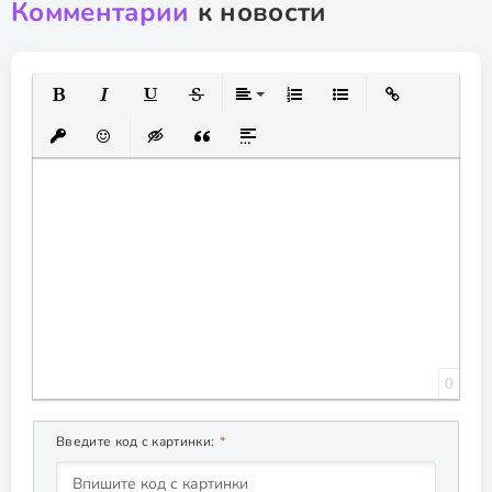
Комментарии
к новости
Полужирный
Курсив
Подчеркнутый
Зачеркнутый
Выравнивание
Нумерованный список
Маркированный спис
Вставить ссылк
Вставить защищенную ссылку
Вставить смайлик
Вставка скрытого текста
Вставка цитаты
Вставка спойлера
0
Введите код с картинки: