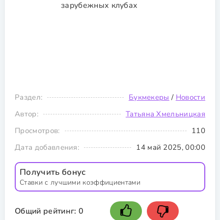
Раздел:
Букмекеры
/
Новости
Автор:
Татьяна Хмельницкая
Просмотров:
110
Дата добавления:
14 май 2025, 00:00
Получить бонус
Ставки с лучшими коэффициентами
Общий рейтинг:
0