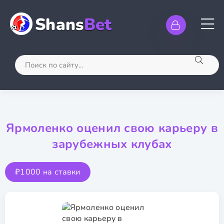
Shans
Bet
Ярмоленко оценил свою карьеру в
зарубежных клубах
₽1000 на ставки