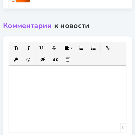
Комментарии
к новости
Полужирный
Курсив
Подчеркнутый
Зачеркнутый
Выравнивание
Нумерованный список
Маркированный спис
Вставить ссылк
Вставить защищенную ссылку
Вставить смайлик
Вставка скрытого текста
Вставка цитаты
Вставка спойлера
0