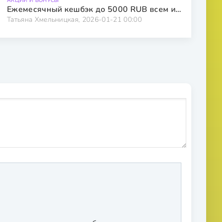
АКЦИИ И БОНУСЫ
Ежемесячный кешбэк до 5000 RUB всем игрокам в программе лояльности Priority
Татьяна Хмельницкая, 2026-01-21 00:00