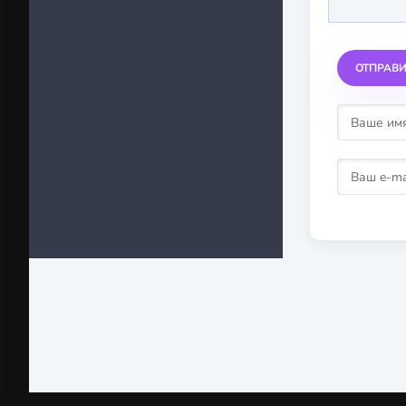
ОТПРАВИ