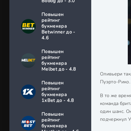
Bodog до - 3.0
Повышен
рейтинг
букмекера
Betwinner до -
4.6
Повышен
рейтинг
букмекера
Melbet до - 4.8
Оливьери так
Пуэрто-Рико.
Повышен
рейтинг
букмекера
В то же врем
1xBet до - 4.8
команда брит
один шанс. О
Повышен
подчеркнул У
рейтинг
букмекера