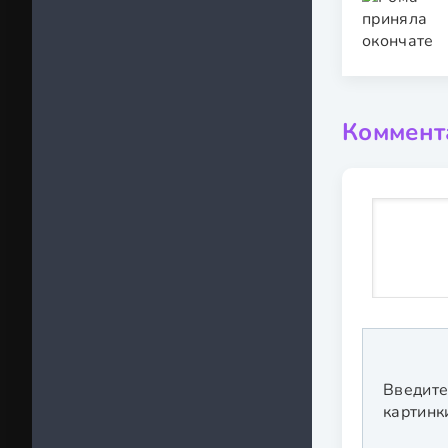
Коммент
Введите
картинк