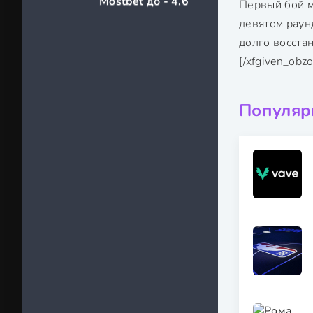
Mostbet до - 4.6
Первый бой м
девятом раун
долго восста
[/xfgiven_obzo
Популяр