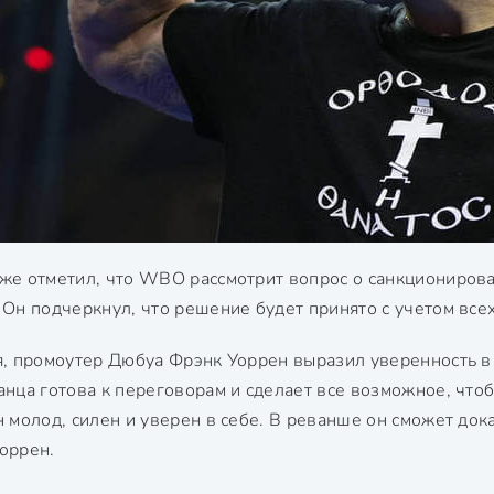
же отметил, что WBO рассмотрит вопрос о санкционирован
 Он подчеркнул, что решение будет принято с учетом всех
я, промоутер Дюбуа Фрэнк Уоррен выразил уверенность в т
анца готова к переговорам и сделает все возможное, что
н молод, силен и уверен в себе. В реванше он сможет док
оррен.