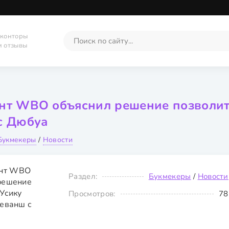
 конторы
и отзывы
нт WBO объяснил решение позволит
с Дюбуа
Букмекеры
/
Новости
Раздел:
Букмекеры
/
Новости
Просмотров:
78