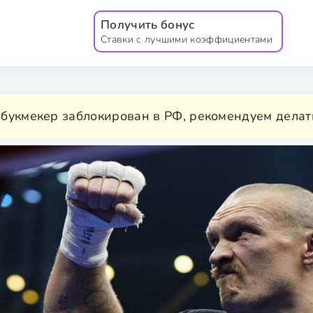
Получить бонус
Ставки с лучшими коэффициентами
букмекер заблокирован в РФ, рекомендуем делат