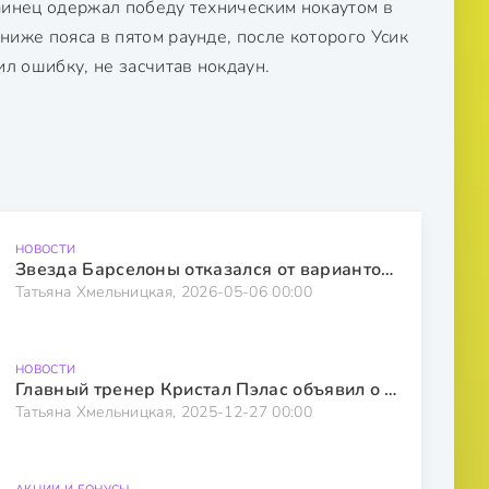
аинец одержал победу техническим нокаутом в
ниже пояса в пятом раунде, после которого Усик
ил ошибку, не засчитав нокдаун.
НОВОСТИ
Звезда Барселоны отказался от вариантов из Саудовской Аравии
Татьяна Хмельницкая, 2026-05-06 00:00
НОВОСТИ
Главный тренер Кристал Пэлас объявил о своем решении остаться в команде или уйти
Татьяна Хмельницкая, 2025-12-27 00:00