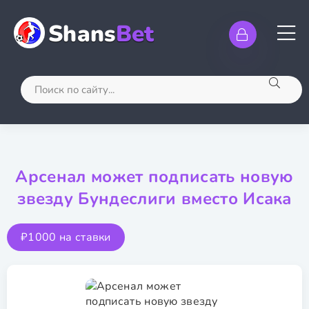
Shans
Bet
Арсенал может подписать новую
звезду Бундеслиги вместо Исака
₽1000 на ставки