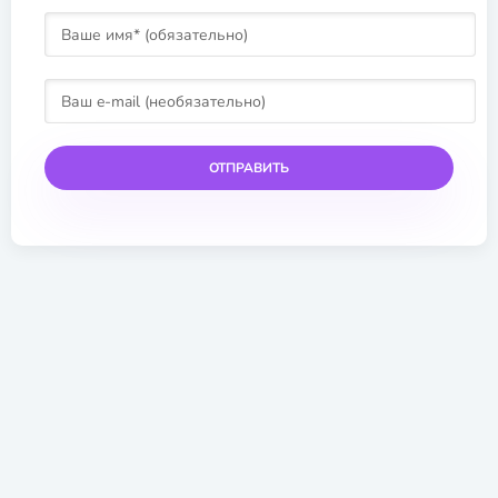
ОТПРАВИТЬ