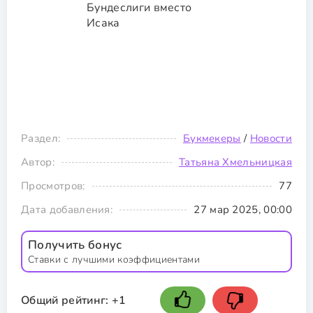
Раздел:
Букмекеры
/
Новости
Автор:
Татьяна Хмельницкая
Просмотров:
77
Дата добавления:
27 мар 2025, 00:00
Получить бонус
Ставки с лучшими коэффициентами
Общий рейтинг:
+1