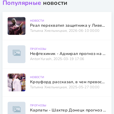
Популярные
новости
НОВОСТИ
Реал перехватил защитника у Ливерпуля
Татьяна Хмельницкая, 2026-06-10 00:00
ПРОГНОЗЫ
Нефтехимик - Адмирал прогноз на матч от AntonYurash 21.03.2025
AntonYurash, 2025-03-19 17:06
НОВОСТИ
Кроуфорд рассказал, в чем превосходит Альвареса
Татьяна Хмельницкая, 2025-05-27 00:00
ПРОГНОЗЫ
Карпаты - Шахтер Донецк прогноз на матч от AntonYurash 11.03.2025