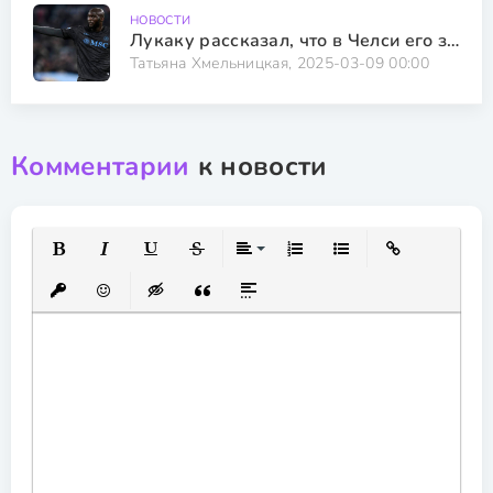
НОВОСТИ
Лукаку рассказал, что в Челси его заставляли пользоваться раздевалкой молодежной команды
Татьяна Хмельницкая, 2025-03-09 00:00
Комментарии
к новости
Полужирный
Курсив
Подчеркнутый
Зачеркнутый
Выравнивание
Нумерованный список
Маркированный спис
Вставить ссылк
Вставить защищенную ссылку
Вставить смайлик
Вставка скрытого текста
Вставка цитаты
Вставка спойлера