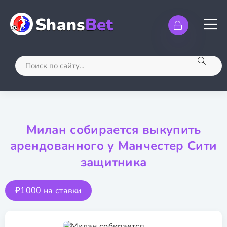
Shans
Bet
Милан собирается выкупить
арендованного у Манчестер Сити
защитника
₽1000 на ставки