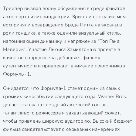
Трейлер вызвал волну обсуждения в среде фанатов
автоспорта и киноиндустрии. Зрители с энтузиазмом
восприняли возвращение Брэда Питта на экраны в
роли гонщика, а также оценили визуальный стиль,
напоминающий динамику и напряжение "Топ Гана:
Мэверик". Участие Льюиса Хэмилтона в проекте в
качестве сопродюсера добавляет фильму
аутентичности и привлекает внимание поклонников
Формулы-1.
Ожидается, что Формула-1 станет одним из самых
громких кинособытий следующего года. Warner Bros.
делает ставку на звездный актерский состав,
талантливого режиссера и захватывающий сюжет,
чтобы привлечь широкую аудиторию. Высокий бюджет
фильма свидетельствует о серьезных намерениях