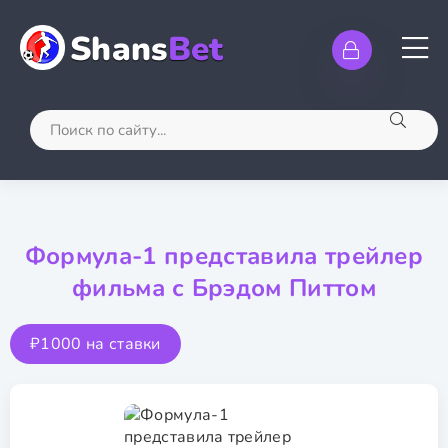
Shans
Bet
Формула-1 представила трейлер
фильма с Брэдом Питтом
₽1000 на ставки