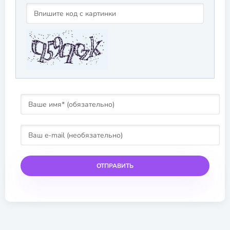
ОТПРАВИТЬ