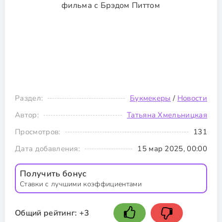
Раздел:
Букмекеры
/
Новости
Автор:
Татьяна Хмельницкая
Просмотров:
131
Дата добавления:
15 мар 2025, 00:00
Получить бонус
Ставки с лучшими коэффициентами
Общий рейтинг:
+3