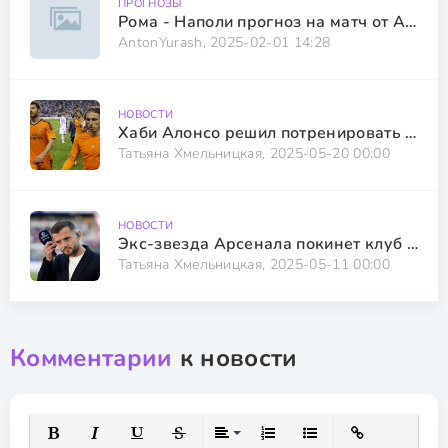
ПРОГНОЗЫ
Рома - Наполи прогноз на матч от AntonYurash 02.02.2025
AntonYurash, 2025-02-01 14:28
НОВОСТИ
Хаби Алонсо решил потренировать бывшего партнера
Татьяна Хмельницкая, 2025-05-20 00:00
НОВОСТИ
Экс-звезда Арсенала покинет клуб второго дивизиона ради нового вызова
Татьяна Хмельницкая, 2025-05-11 00:00
Комментарии
к новости