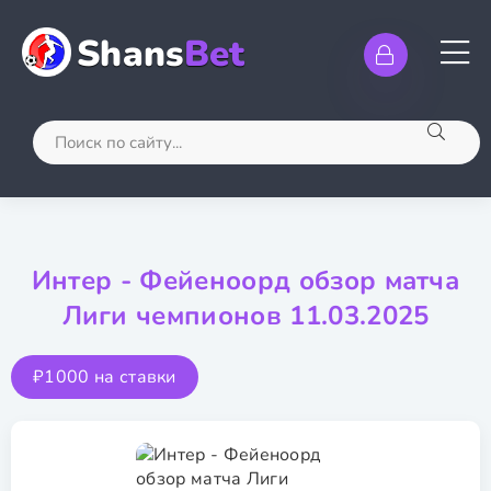
Shans
Bet
Интер - Фейеноорд обзор матча
Лиги чемпионов 11.03.2025
₽1000 на ставки