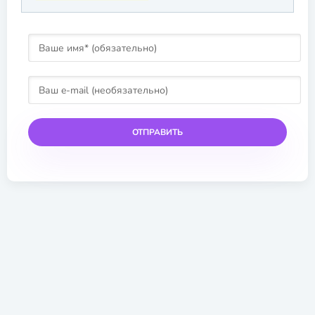
ОТПРАВИТЬ