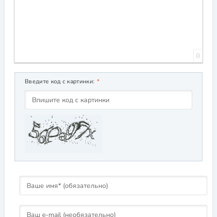
0
Введите код с картинки: