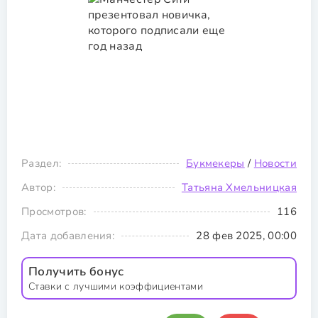
Раздел:
Букмекеры
/
Новости
Автор:
Татьяна Хмельницкая
Просмотров:
116
Дата добавления:
28 фев 2025, 00:00
Получить бонус
Ставки с лучшими коэффициентами