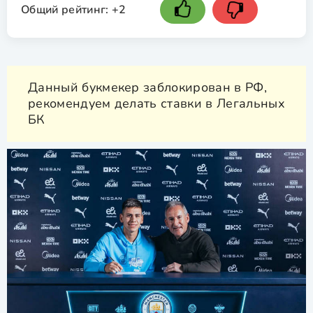
Общий рейтинг:
+2
Данный букмекер заблокирован в РФ,
рекомендуем делать ставки в Легальных
БК