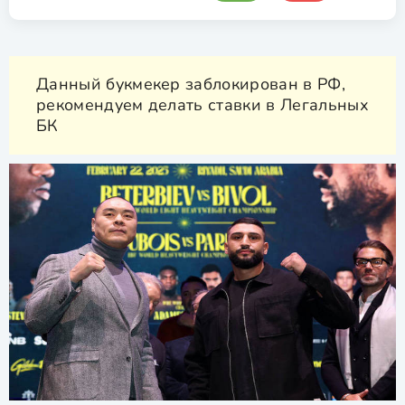
Данный букмекер заблокирован в РФ,
рекомендуем делать ставки в Легальных
БК