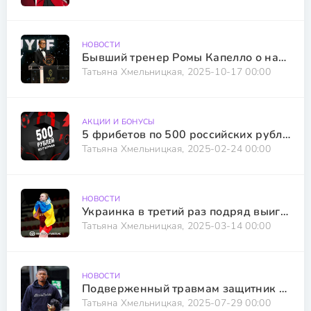
НОВОСТИ
Бывший тренер Ромы Капелло о нападении команды Гасперини
Татьяна Хмельницкая, 2025-10-17 00:00
АКЦИИ И БОНУСЫ
5 фрибетов по 500 российских рублей за установку приложения БК Leon
Татьяна Хмельницкая, 2025-02-24 00:00
НОВОСТИ
Украинка в третий раз подряд выиграла молодежный чемпионат Европы по борьбе
Татьяна Хмельницкая, 2025-03-14 00:00
НОВОСТИ
Подверженный травмам защитник отказался покидать Реал
Татьяна Хмельницкая, 2025-07-29 00:00