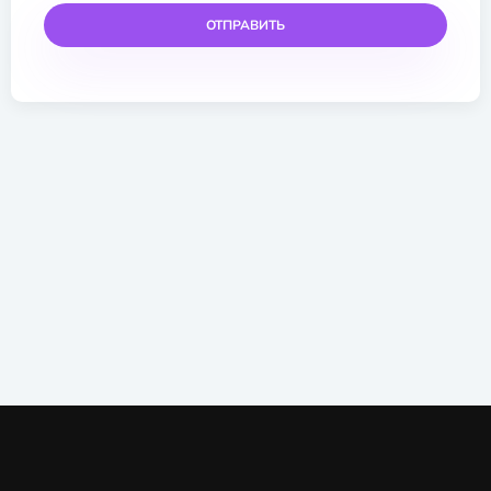
ОТПРАВИТЬ