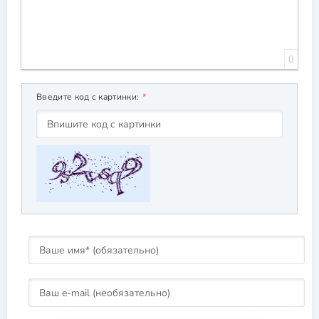
0
Введите код с картинки: