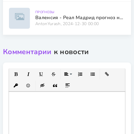
ПРОГНОЗЫ
Валенсия - Реал Мадрид прогноз на матч от AntonYurash 03.01.2025
AntonYurash, 2024-12-30 00:00
Комментарии
к новости
Полужирный
Курсив
Подчеркнутый
Зачеркнутый
Выравнивание
Нумерованный список
Маркированный спис
Вставить ссылк
Вставить защищенную ссылку
Вставить смайлик
Вставка скрытого текста
Вставка цитаты
Вставка спойлера