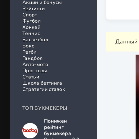
Акции и бонусы
Рейтинги
Спорт
Футбол
Хоккей
Теннис
Баскетбол
Данный 
Бокс
Регби
Гандбол
Авто-мото
Прогнозы
Статьи
Школа беттинга
Стратегии ставок
ТОП БУКМЕКЕРЫ
Понижен
рейтинг
букмекера