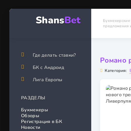
Shans
Bet
Букмекерские
предложения 
Где делать ставки?
Романо 
БК с Андроид
Категория:
Лига Европы
РАЗДЕЛЫ
Букмекеры
Обзоры
Регистрация в БК
Новости