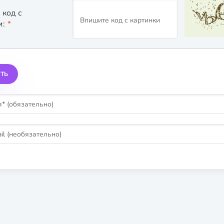
 код с
и:
ТЬ