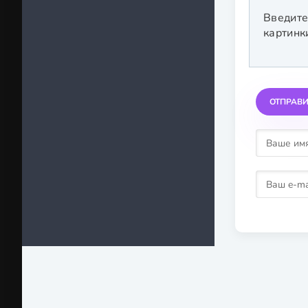
Введите
картинк
ОТПРАВИ