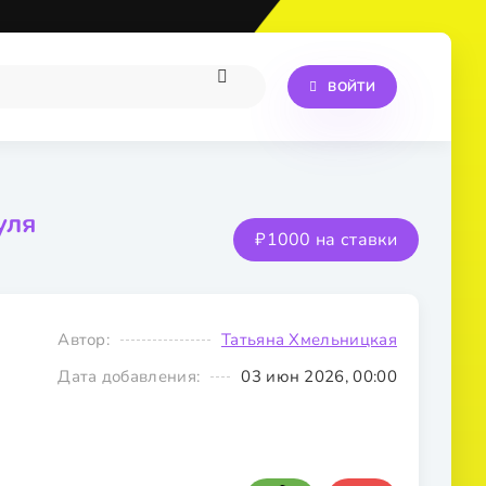
ВОЙТИ
уля
₽1000 на ставки
Автор:
Татьяна Хмельницкая
Дата добавления:
03 июн 2026, 00:00