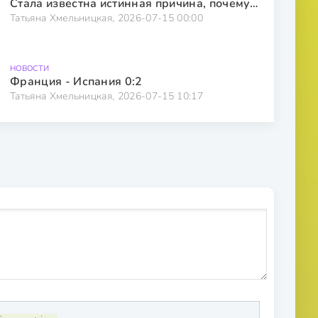
Стала известна истинная причина, почему Барселона готова расстаться с Торресом
Татьяна Хмельницкая, 2026-07-15 00:00
НОВОСТИ
Франция - Испания 0:2
Татьяна Хмельницкая, 2026-07-15 10:17