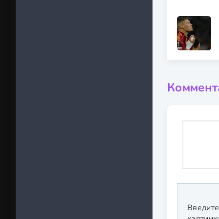
Коммент
Введите
картинк