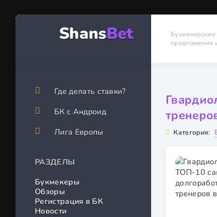
Shans
Bet
Букмекерские
предложения 
Где делать ставки?
Гвардио
БК с Андроид
тренеро
Лига Европы
Категория:
РАЗДЕЛЫ
Букмекеры
Обзоры
Регистрация в БК
Новости