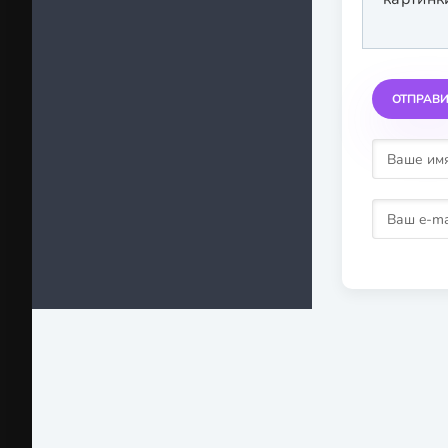
ОТПРАВИ