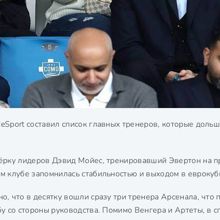
eSport составил список главных тренеров, которые доль
ёрку лидеров Дэвид Мойес, тренировавший Эвертон на пр
м клубе запомнилась стабильностью и выходом в еврокуб
о, что в десятку вошли сразу три тренера Арсенала, что
бу со стороны руководства. Помимо Венгера и Артеты, в 