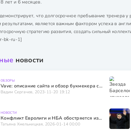
8 лет и 6 месяцев.
 демонстрирует, что долгосрочное пребывание тренера у
и результатами, является важным фактором успеха в англ
лгосрочную стратегию развития, создать сильный коллект
r-bk-ru-1]
ные
новости
ОБЗОРЫ
Vave: описание сайта и обзор букмекера с криптовалютным уклоном
Вадим Сергачев, 2023-11-20 19:12
НОВОСТИ
Конфликт Евролиги и НБА обостряется из-за европейского проекта
Татьяна Хмельницкая, 2026-01-14 00:00