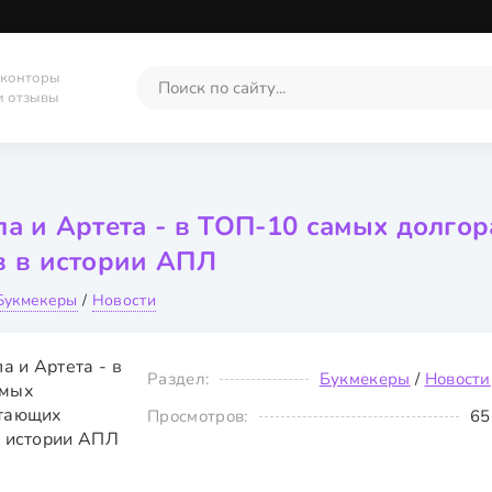
 конторы
и отзывы
ла и Артета - в ТОП-10 самых долго
в в истории АПЛ
Букмекеры
/
Новости
Раздел:
Букмекеры
/
Новости
Просмотров:
65