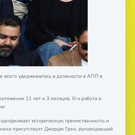
ше всего удерживались в должности в АПЛ в
отяжении 11 лет и 3 месяцев. Его работа в
ки.
 подчёркивает историческую преемственность и
списке присутствует Джордж Грэм, руководивший