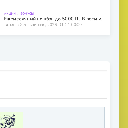
АКЦИИ И БОНУСЫ
Ежемесячный кешбэк до 5000 RUB всем игрокам в программе лояльности Priority
Татьяна Хмельницкая, 2026-01-21 00:00