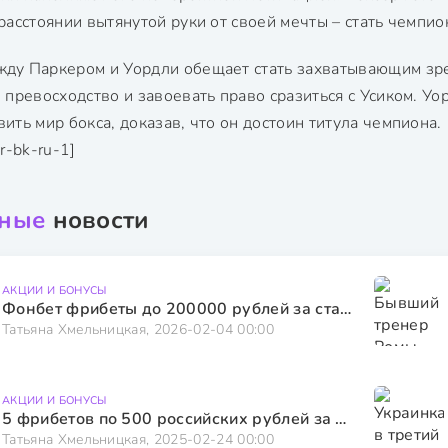
расстоянии вытянутой руки от своей мечты – стать чемпио
ду Паркером и Уордли обещает стать захватывающим зре
е превосходство и завоевать право сразиться с Усиком. У
ить мир бокса, доказав, что он достоин титула чемпиона.
r-bk-ru-1]
ные
новости
АКЦИИ И БОНУСЫ
Фонбет фрибеты до 200000 рублей за ставки на баскетбол
Татьяна Хмельницкая, 2026-02-04 00:00
АКЦИИ И БОНУСЫ
5 фрибетов по 500 российских рублей за установку приложения БК Leon
Татьяна Хмельницкая, 2025-02-24 00:00