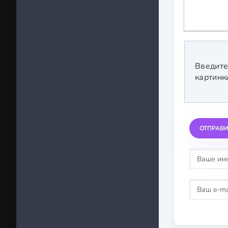
Введите
картинк
ОТПРАВИ