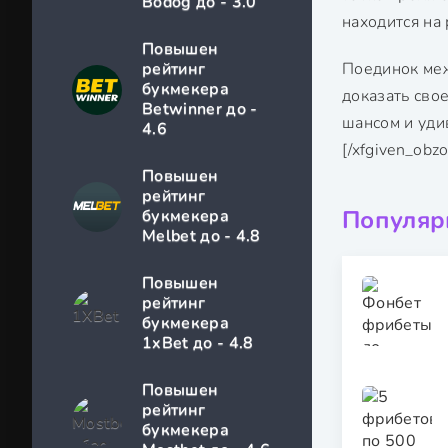
Bodog до - 3.0
находится на 
Повышен
рейтинг
Поединок меж
букмекера
доказать сво
Betwinner до -
шансом и удив
4.6
[/xfgiven_obzo
Повышен
рейтинг
Популяр
букмекера
Melbet до - 4.8
Повышен
рейтинг
букмекера
1xBet до - 4.8
Повышен
рейтинг
букмекера