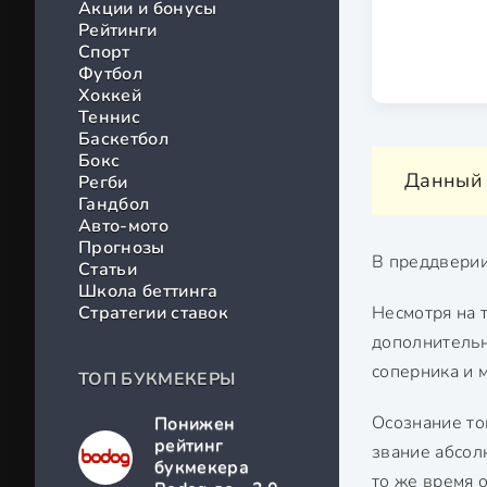
Акции и бонусы
Рейтинги
Спорт
Футбол
Хоккей
Теннис
Баскетбол
Бокс
Данный 
Регби
Гандбол
Авто-мото
Прогнозы
В преддверии
Статьи
Школа беттинга
Стратегии ставок
Несмотря на 
дополнительн
соперника и 
ТОП БУКМЕКЕРЫ
Осознание тог
Понижен
рейтинг
звание абсол
букмекера
то же время 