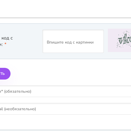
 код с
и:
ТЬ