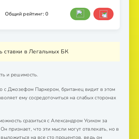
Общий рейтинг:
0
ь ставки в Легальных БК
ть и решимость.
ою с Джозефом Паркером, британец видит в этом
зволяет ему сосредоточиться на слабых сторонах
зможность сразиться с Александром Усиком за
н признает, что эти мысли могут отвлекать, но в
выложиться на все сто процентов, ведь он