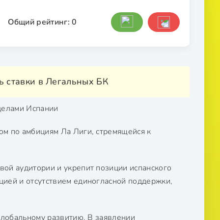
Общий рейтинг:
0
ь ставки в Легальных БК
ом по амбициям Ла Лиги, стремящейся к
вой аудитории и укрепит позиции испанского
цией и отсутствием единогласной поддержки,
 глобальному развитию. В заявлении