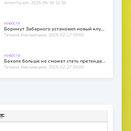
AntonYurash, 2025-05-30 21:50
НОВОСТИ
Борнмут Забарного установил новый клубный рекорд
Татьяна Хмельницкая, 2025-02-17 00:00
НОВОСТИ
Баколе больше не сможет стать претендентом на чемпионский титул
Татьяна Хмельницкая, 2025-02-27 00:00
ылку
того текста
а цитаты
ставка спойлера