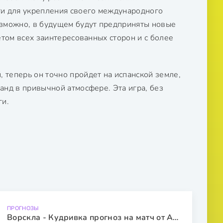
ти для укрепления своего международного
озможно, в будущем будут предприняты новые
етом всех заинтересованных сторон и с более
 теперь он точно пройдет на испанской земле,
анд в привычной атмосфере. Эта игра, без
ги.
ПРОГНОЗЫ
Ворскла - Кудривка прогноз на матч от AntonYurash 01.06.2025