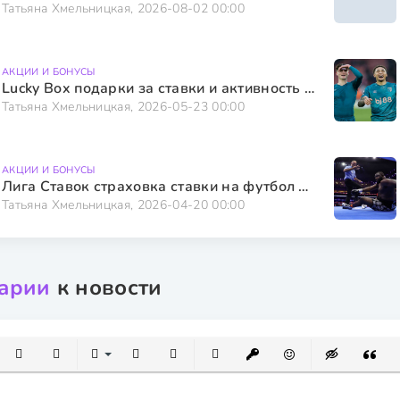
Татьяна Хмельницкая, 2026-08-02 00:00
АКЦИИ И БОНУСЫ
Lucky Box подарки за ставки и активность в Winline
Татьяна Хмельницкая, 2026-05-23 00:00
АКЦИИ И БОНУСЫ
Лига Ставок страховка ставки на футбол при нулевой ничьей
Татьяна Хмельницкая, 2026-04-20 00:00
арии
к новости
ый
ив
Подчеркнутый
Зачеркнутый
Выравнивание
Нумерованный список
Маркированный список
Вставить ссылку
Вставить защищенную сс
Вставить смайлик
Вставка скры
Вставк
В