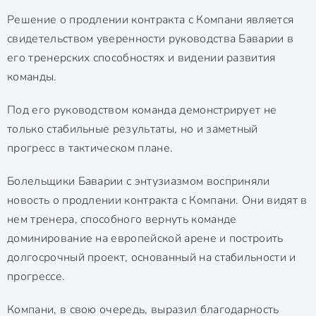
Решение о продлении контракта с Компани является
свидетельством уверенности руководства Баварии в
его тренерских способностях и видении развития
команды.
Под его руководством команда демонстрирует не
только стабильные результаты, но и заметный
прогресс в тактическом плане.
Болельщики Баварии с энтузиазмом восприняли
новость о продлении контракта с Компани. Они видят в
нем тренера, способного вернуть команде
доминирование на европейской арене и построить
долгосрочный проект, основанный на стабильности и
прогрессе.
Компани, в свою очередь, выразил благодарность