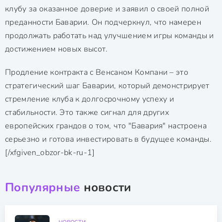
клубу за оказанное доверие и заявил о своей полной
преданности Баварии. Он подчеркнул, что намерен
продолжать работать над улучшением игры команды и
достижением новых высот.
Продление контракта с Венсаном Компани – это
стратегический шаг Баварии, который демонстрирует
стремление клуба к долгосрочному успеху и
стабильности. Это также сигнал для других
европейских грандов о том, что "Бавария" настроена
серьезно и готова инвестировать в будущее команды.
[/xfgiven_obzor-bk-ru-1]
Популярные
новости