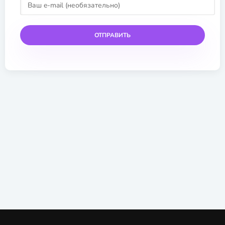
ОТПРАВИТЬ