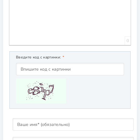
0
Введите код с картинки: