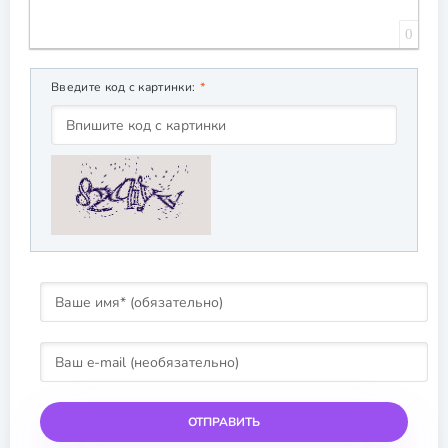
0
Введите код с картинки:
ОТПРАВИТЬ