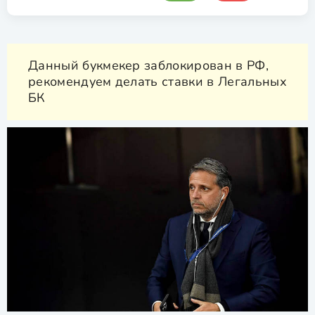
Данный букмекер заблокирован в РФ,
рекомендуем делать ставки в Легальных
БК