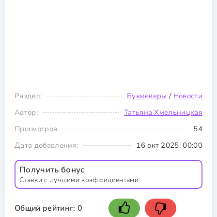
Раздел:
Букмекеры
/
Новости
Автор:
Татьяна Хмельницкая
Просмотров:
54
Дата добавления:
16 окт 2025, 00:00
Получить бонус
Ставки с лучшими коэффициентами
Общий рейтинг:
0