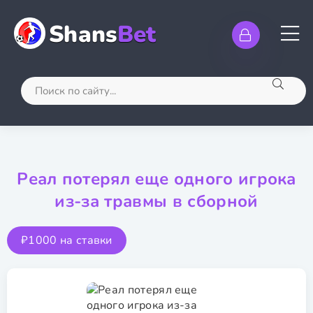
Shans
Bet
Реал потерял еще одного игрока
из-за травмы в сборной
₽1000 на ставки