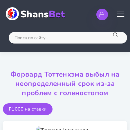
Shans
Bet
Форвард Тоттенхэма выбыл на
неопределенный срок из-за
проблем с голеностопом
₽1000 на ставки