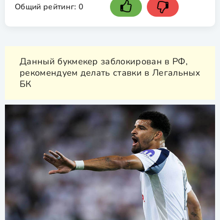
Общий рейтинг:
0
Данный букмекер заблокирован в РФ,
рекомендуем делать ставки в Легальных
БК