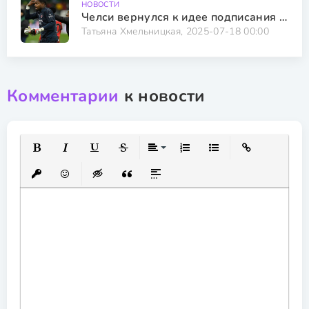
НОВОСТИ
Челси вернулся к идее подписания звездного голкипера
Татьяна Хмельницкая, 2025-07-18 00:00
Комментарии
к новости
Полужирный
Курсив
Подчеркнутый
Зачеркнутый
Выравнивание
Нумерованный список
Маркированный спис
Вставить ссылк
Вставить защищенную ссылку
Вставить смайлик
Вставка скрытого текста
Вставка цитаты
Вставка спойлера