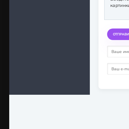
картинк
ОТПРАВИ