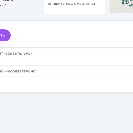
и:
ТЬ