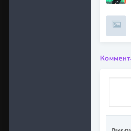
Коммент
Введите