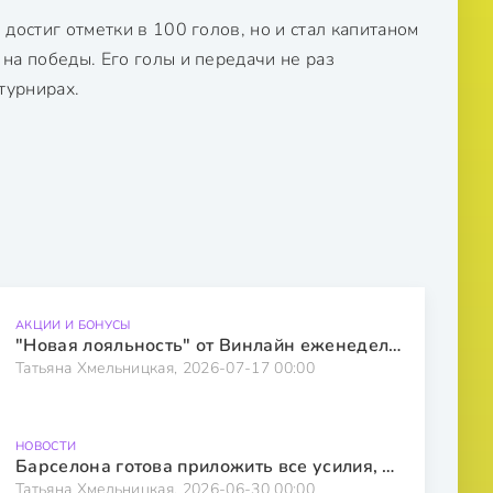
достиг отметки в 100 голов, но и стал капитаном
на победы. Его голы и передачи не раз
турнирах.
АКЦИИ И БОНУСЫ
"Новая лояльность" от Винлайн еженедельные фрибеты и кэшбэк до 100%
Татьяна Хмельницкая, 2026-07-17 00:00
НОВОСТИ
Барселона готова приложить все усилия, чтобы подписать звезду сборной Англии
Татьяна Хмельницкая, 2026-06-30 00:00