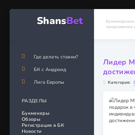
Shans
Bet
Букмекерские
предложения 
Где делать ставки?
Лидер М
БК с Андроид
достиже
Лига Европы
Категория:
РАЗДЕЛЫ
Букмекеры
Обзоры
Регистрация в БК
Новости