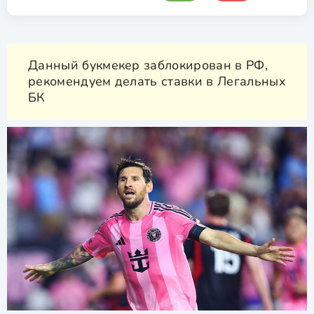
Данный букмекер заблокирован в РФ,
рекомендуем делать ставки в Легальных
БК