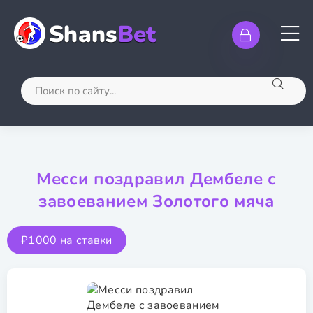
Shans
Bet
Месси поздравил Дембеле с
завоеванием Золотого мяча
₽1000 на ставки