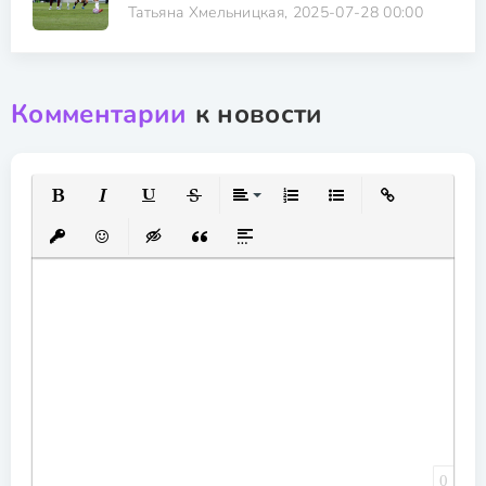
Татьяна Хмельницкая, 2025-07-28 00:00
Комментарии
к новости
Полужирный
Курсив
Подчеркнутый
Зачеркнутый
Выравнивание
Нумерованный список
Маркированный спис
Вставить ссылк
Вставить защищенную ссылку
Вставить смайлик
Вставка скрытого текста
Вставка цитаты
Вставка спойлера
0