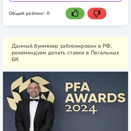
Общий рейтинг:
0
Данный букмекер заблокирован в РФ,
рекомендуем делать ставки в Легальных
БК