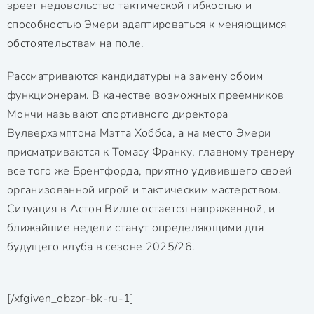
зреет недовольство тактической гибкостью и
способностью Эмери адаптироваться к меняющимся
обстоятельствам на поле.
Рассматриваются кандидатуры на замену обоим
функционерам. В качестве возможных преемников
Мончи называют спортивного директора
Вулверхэмптона Мэтта Хоббса, а на место Эмери
присматриваются к Томасу Франку, главному тренеру
все того же Брентфорда, приятно удивившего своей
организованной игрой и тактическим мастерством.
Ситуация в Астон Вилле остается напряженной, и
ближайшие недели станут определяющими для
будущего клуба в сезоне 2025/26.
[/xfgiven_obzor-bk-ru-1]