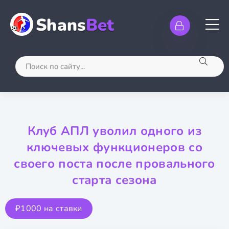
Shans
Bet
Клуб АПЛ уволил одного из
ключевых функционеров со
своего поста после провального
старта сезона
₽1000 на ставки