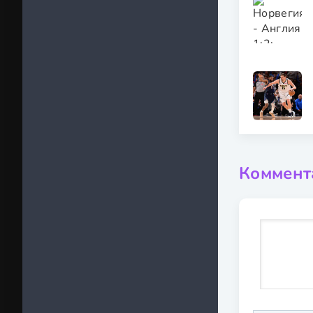
Коммент