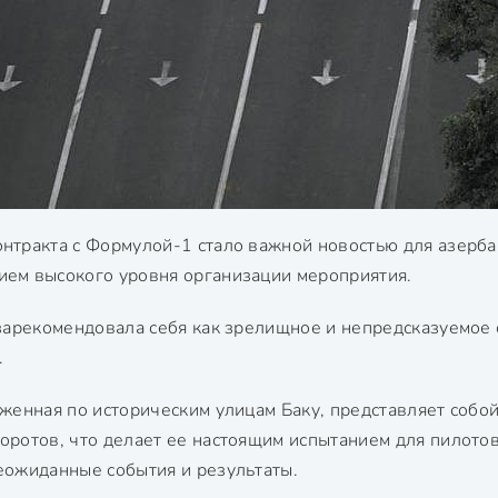
нтракта с Формулой-1 стало важной новостью для азерб
ем высокого уровня организации мероприятия.
 зарекомендовала себя как зрелищное и непредсказуемо
.
оженная по историческим улицам Баку, представляет собо
оротов, что делает ее настоящим испытанием для пилотов 
еожиданные события и результаты.