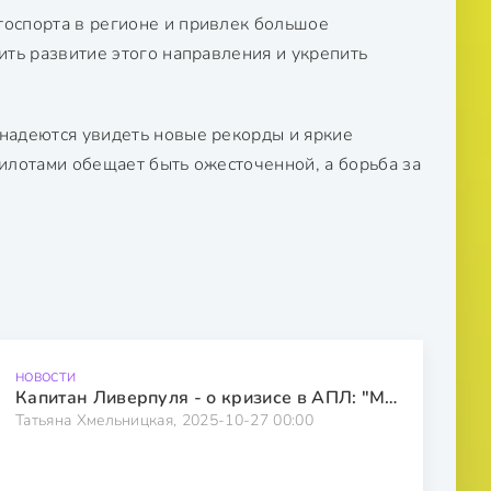
тоспорта в регионе и привлек большое
ить развитие этого направления и укрепить
надеются увидеть новые рекорды и яркие
илотами обещает быть ожесточенной, а борьба за
НОВОСТИ
Капитан Ливерпуля - о кризисе в АПЛ: "Мы попытаемся улучшить ситуацию"
Татьяна Хмельницкая, 2025-10-27 00:00