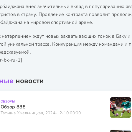
рбайджана внес значительный вклад в популяризацию ав
уристов в страну. Продление контракта позволит продолж
байджана на мировой спортивной арене.
 нетерпением ждут новых захватывающих гонок в Баку и 
той уникальной трассе. Конкуренция между командами и п
редсказуемой.
r-bk-ru-1]
ные
новости
ОБЗОРЫ
Обзор 888
Татьяна Хмельницкая, 2024-12-10 00:00