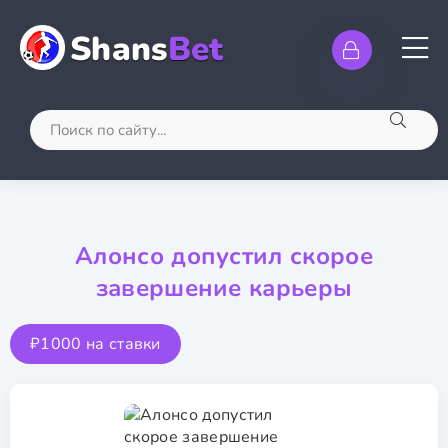
Shans
Bet
Алонсо допустил скорое
завершение карьеры
₽1000 на ставки