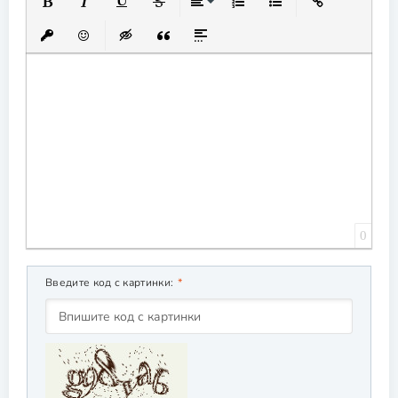
Полужирный
Курсив
Подчеркнутый
Зачеркнутый
Выравнивание
Нумерованный список
Маркированный спис
Вставить ссылк
Вставить защищенную ссылку
Вставить смайлик
Вставка скрытого текста
Вставка цитаты
Вставка спойлера
0
Введите код с картинки: