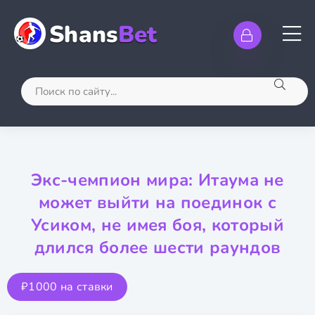
Shans
Bet
Экс-чемпион мира: Итаума не
может выйти на поединок с
Усиком, не имея боя, который
длился более шести раундов
₽1000 на ставки