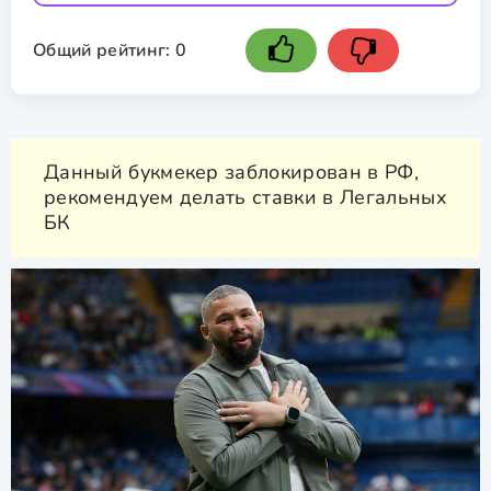
Общий рейтинг:
0
Данный букмекер заблокирован в РФ,
рекомендуем делать ставки в Легальных
БК