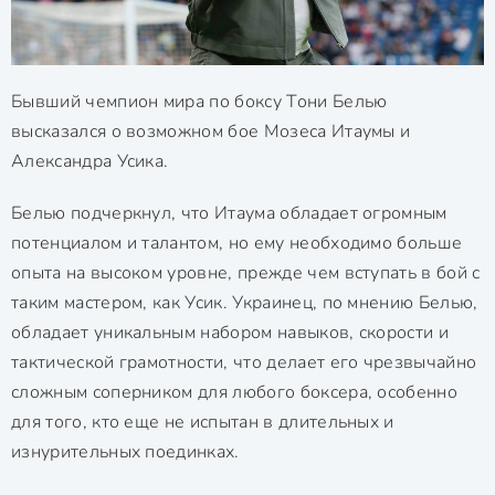
Бывший чемпион мира по боксу Тони Белью
высказался о возможном бое Мозеса Итаумы и
Александра Усика.
Белью подчеркнул, что Итаума обладает огромным
потенциалом и талантом, но ему необходимо больше
опыта на высоком уровне, прежде чем вступать в бой с
таким мастером, как Усик. Украинец, по мнению Белью,
обладает уникальным набором навыков, скорости и
тактической грамотности, что делает его чрезвычайно
сложным соперником для любого боксера, особенно
для того, кто еще не испытан в длительных и
изнурительных поединках.