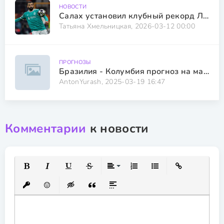
НОВОСТИ
Салах установил клубный рекорд Ливерпуля в Лиге чемпионов
Татьяна Хмельницкая, 2026-03-12 00:00
ПРОГНОЗЫ
Бразилия - Колумбия прогноз на матч от AntonYurash 21.03.2025
AntonYurash, 2025-03-19 16:47
Комментарии
к новости
Полужирный
Курсив
Подчеркнутый
Зачеркнутый
Выравнивание
Нумерованный список
Маркированный спис
Вставить ссылк
Вставить защищенную ссылку
Вставить смайлик
Вставка скрытого текста
Вставка цитаты
Вставка спойлера