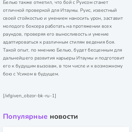
Белью также отметил, что бой с Руисом станет
отличной проверкой для Итаумы. Руис, известный
своей стойкостью и умением наносить урон, заставит
молодого боксера работать на протяжении всех
раундов, проверяя его выносливость и умение
адаптироваться к различным стилям ведения боя.
Такой опыт, по мнению Белью, будет бесценным для
дальнейшего развития карьеры Итаумы и подготовит
его к будущим вызовам, в том числе и к возможному
бою с Усиком в будущем.
[/xfgiven_obzor-bk-ru-1]
Популярные
новости