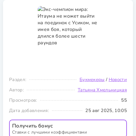
Раздел:
Букмекеры
/
Новости
Автор:
Татьяна Хмельницкая
Просмотров:
55
Дата добавления:
25 авг 2025, 10:05
Получить бонус
Ставки с лучшими коэффициентами