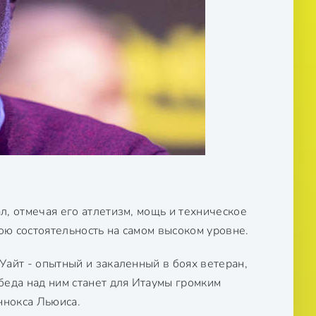
л, отмечая его атлетизм, мощь и техническое
вою состоятельность на самом высоком уровне.
Уайт - опытный и закаленный в боях ветеран,
беда над ним станет для Итаумы громким
ннокса Льюиса.