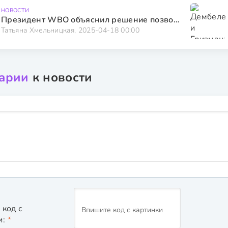
НОВОСТИ
Президент WBO объяснил решение позволить Усику провести реванш с Дюбуа
Татьяна Хмельницкая, 2025-04-18 00:00
арии
к новости
 код с
и: