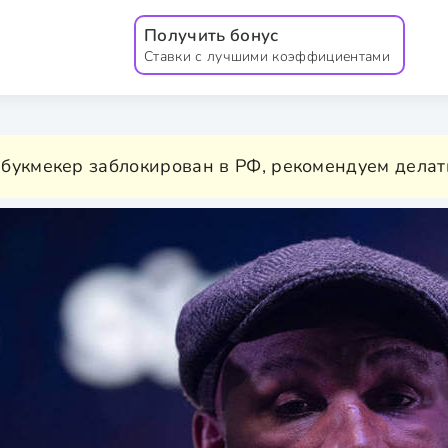
Получить бонус
Ставки с лучшими коэффициентами
букмекер заблокирован в РФ, рекомендуем делат