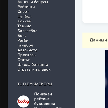
Акции и бонусы
Рейтинги
Спорт
Футбол
Хоккей
Теннис
Баскетбол
Бокс
Данный 
Регби
Гандбол
Авто-мото
Прогнозы
Статьи
Школа беттинга
Стратегии ставок
ТОП БУКМЕКЕРЫ
Понижен
рейтинг
букмекера