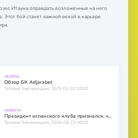
Мозес Итаума оправдать возложенные на него
. Этот бой станет важной вехой в карьере
ира.
ОБЗОРЫ
Обзор БК Adjarabet
Татьяна Хмельницкая, 2025-01-02 00:00
НОВОСТИ
Президент испанского клуба признался, что использовал ИИ для назначения тренера
Татьяна Хмельницкая, 2026-04-23 00:00