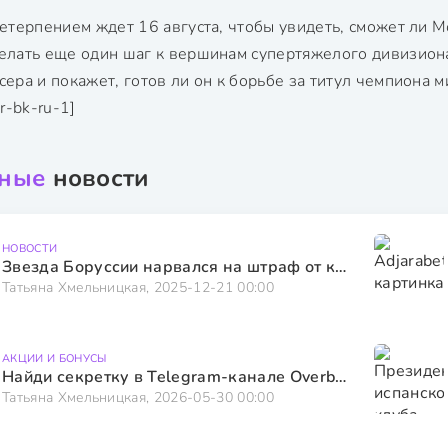
нетерпением ждет 16 августа, чтобы увидеть, сможет ли 
елать еще один шаг к вершинам супертяжелого дивизиона
ера и покажет, готов ли он к борьбе за титул чемпиона м
r-bk-ru-1]
ные
новости
НОВОСТИ
Звезда Боруссии нарвался на штраф от клуба
Татьяна Хмельницкая, 2025-12-21 00:00
АКЦИИ И БОНУСЫ
Найди секретку в Telegram-канале Overbetting и получи бонус
Татьяна Хмельницкая, 2026-05-30 00:00