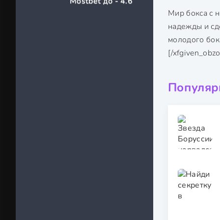
Mostbet до - 4.6
Мир бокса с 
надежды и сд
молодого бокс
[/xfgiven_obzo
Популяр