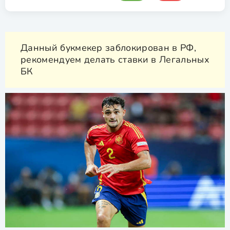
Данный букмекер заблокирован в РФ,
рекомендуем делать ставки в Легальных
БК