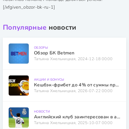
[/xfgiven_obzor-bk-ru-1]
Популярные
новости
ОБЗОРЫ
Обзор БК Betmen
Татьяна Хмельницкая, 2024-12-18 00:00
АКЦИИ И БОНУСЫ
Кешбэк-фрибет до 4% от суммы проигрыша каждый месяц от Мелбет
Татьяна Хмельницкая, 2026-07-22 00:00
НОВОСТИ
Английский клуб заинтересован в аренде таланта Реала
Татьяна Хмельницкая, 2025-10-07 00:00