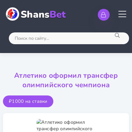
Shans
Bet
Атлетико оформил трансфер
олимпийского чемпиона
₽1000 на ставки