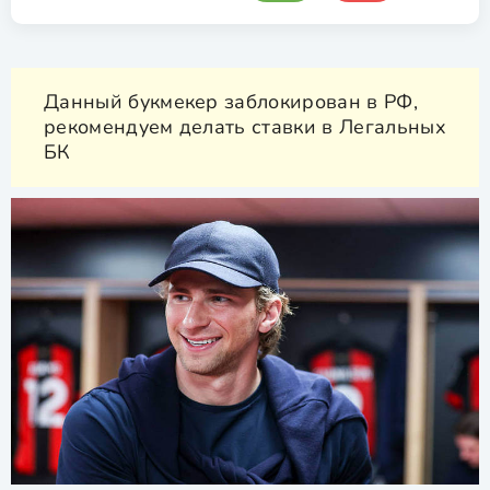
Данный букмекер заблокирован в РФ,
рекомендуем делать ставки в Легальных
БК