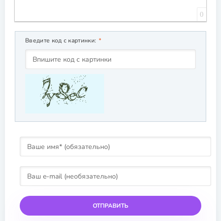
0
Введите код с картинки:
ОТПРАВИТЬ