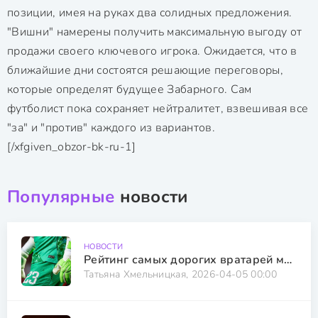
позиции, имея на руках два солидных предложения.
"Вишни" намерены получить максимальную выгоду от
продажи своего ключевого игрока. Ожидается, что в
ближайшие дни состоятся решающие переговоры,
которые определят будущее Забарного. Сам
футболист пока сохраняет нейтралитет, взвешивая все
"за" и "против" каждого из вариантов.
[/xfgiven_obzor-bk-ru-1]
Популярные
новости
НОВОСТИ
Рейтинг самых дорогих вратарей мира. На каком месте Лунин и Трубин
Татьяна Хмельницкая, 2026-04-05 00:00