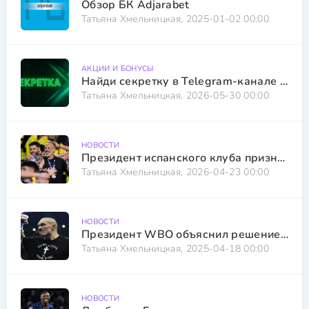
Обзор БК Adjarabet
Татьяна Хмельницкая, 2025-01-02 00:00
АКЦИИ И БОНУСЫ
Найди секретку в Telegram-канале Overbetting и получи бонус
Татьяна Хмельницкая, 2026-05-30 00:00
НОВОСТИ
Президент испанского клуба признался, что использовал ИИ для назначения тренера
Татьяна Хмельницкая, 2026-04-23 00:00
НОВОСТИ
Президент WBO объяснил решение позволить Усику провести реванш с Дюбуа
Татьяна Хмельницкая, 2025-04-18 00:00
НОВОСТИ