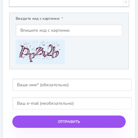
0
Введите код с картинки:
ОТПРАВИТЬ