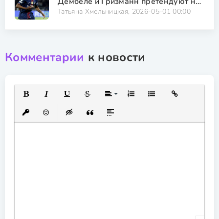
Дембеле и Гризманн претендуют на звание игрока недели в Лиге чемпионов
Татьяна Хмельницкая, 2026-05-01 00:00
Комментарии
к новости
Полужирный
Курсив
Подчеркнутый
Зачеркнутый
Выравнивание
Нумерованный список
Маркированный спис
Вставить ссылк
Вставить защищенную ссылку
Вставить смайлик
Вставка скрытого текста
Вставка цитаты
Вставка спойлера