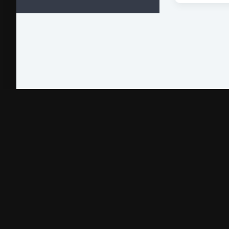
Правила сайта
Реклам
Shans
Bet
Все права защищены, 2