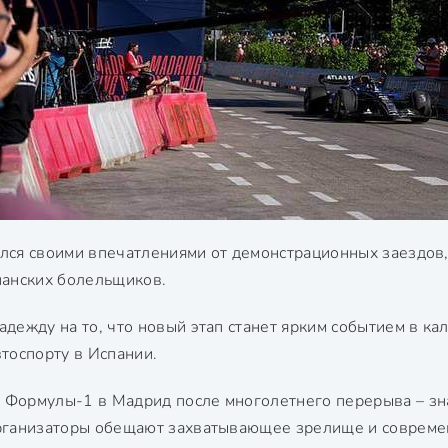
лся своими впечатлениями от демонстрационных заездов,
панских болельщиков.
адежду на то, что новый этап станет ярким событием в 
втоспорту в Испании.
Формулы-1 в Мадрид после многолетнего перерыва – зн
рганизаторы обещают захватывающее зрелище и совреме