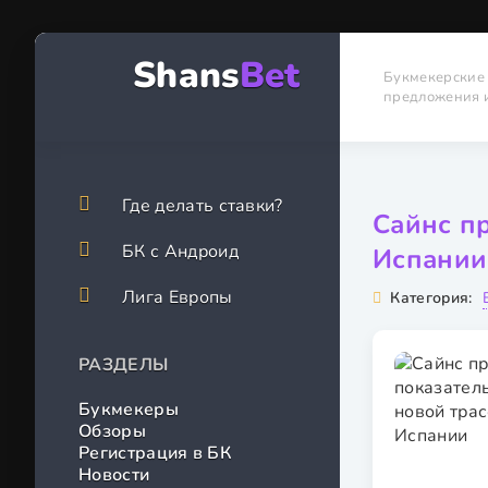
Shans
Bet
Букмекерские
предложения 
Где делать ставки?
Сайнс пр
БК с Андроид
Испании
Лига Европы
Категория:
РАЗДЕЛЫ
Букмекеры
Обзоры
Регистрация в БК
Новости