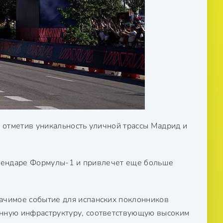
 отметив уникальность уличной трассы Мадрид и
календаре Формулы-1 и привлечет еще больше
ачимое событие для испанских поклонников
нную инфраструктуру, соответствующую высоким