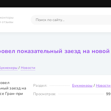
 конторы
и отзывы
овел показательный заезд на новой
Букмекеры
/
Новости
Раздел:
Букмекеры
/
Новости
Просмотров:
99