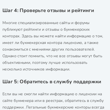
Шаг 4: Проверьте отзывы и рейтинги
Многие специализированные сайты и форумы
публикуют рейтинги и отзывы о букмекерских
конторах. Здесь вы можете найти информацию о том,
имеет ли букмекерская контора лицензию, а также
ознакомиться с мнениями других пользователей.
Однако стоит помнить, что не все отзывы могут быть
объективными, поэтому лучше использовать
несколько источников информации.
Шаг 5: Обратитесь в службу поддержки
Если вы не смогли найти информацию о лицензии на
сайте букмекера или в реестрах, обратитесь в службу
поддержки. Легальные букмекерские конторы всегда