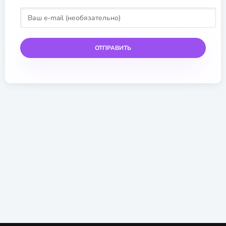
ОТПРАВИТЬ