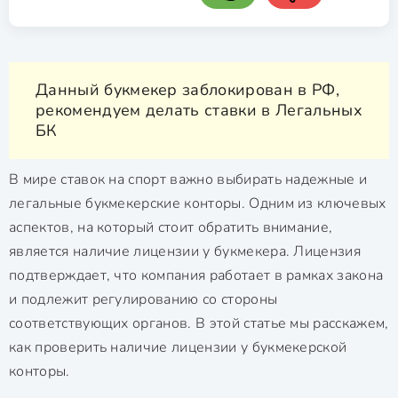
Данный букмекер заблокирован в РФ,
рекомендуем делать ставки в Легальных
БК
В мире ставок на спорт важно выбирать надежные и
легальные букмекерские конторы. Одним из ключевых
аспектов, на который стоит обратить внимание,
является наличие лицензии у букмекера. Лицензия
подтверждает, что компания работает в рамках закона
и подлежит регулированию со стороны
соответствующих органов. В этой статье мы расскажем,
как проверить наличие лицензии у букмекерской
конторы.